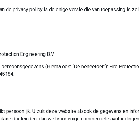
n de privacy policy is de enige versie die van toepassing is zo
rotection Engineering B.V.
 persoonsgegevens (Hierna ook: “De beheerder”): Fire Protection
445184.
rikt persoonlijk. U zult deze website alsook de gegevens en info
citaire doeleinden, dan wel voor enige commerciële aanbiedingen 