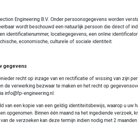
tion Engineering B.V.. Onder persoonsgegevens worden verstaan
ficeerbaar wordt beschouwd een natuurlijk persoon die direct of i
een identificatienummer, locatiegegevens, een online identificat
hische, economische, culturele of sociale identiteit.
 uw gegevens
eenieder recht op inzage van en rectificatie of wissing van zijn
en de verwerking bezwaar te maken en het recht op gegevensove
via
info@fp-engineering.nl
.
ld van een kopie van een geldig identiteitsbewijs, waarop u uw 
den opgenomen. Binnen één maand na het ingediende verzoek, kri
l van de verzoeken kan deze termijn indien nodig met 2 maanden