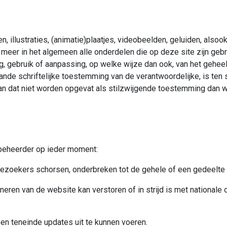
 illustraties, (animatie)plaatjes, videobeelden, geluiden, alsoo
eer in het algemeen alle onderdelen die op deze site zijn gebrui
g, gebruik of aanpassing, op welke wijze dan ook, van het geheel
ande schriftelijke toestemming van de verantwoordelijke, is ten 
an dat niet worden opgevat als stilzwijgende toestemming dan we
beheerder op ieder moment:
ezoekers schorsen, onderbreken tot de gehele of een gedeelte
neren van de website kan verstoren of in strijd is met nationale o
ben teneinde updates uit te kunnen voeren.