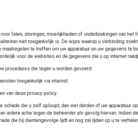
 voor falen, storingen, moeilijkheden of onderbrekingen van het 
naliteiten niet toegankelijk is. De wijze waarop u verbinding zoe
ikte maatregelen te treffen om uw apparatuur en uw gegevens te 
oordelijk voor de websites en de gegevens die u op internet raad
sche procedures die tegen u worden gevoerd:
nsten toegankelijk via internet.
 van deze privacy policy.
ge schade die u zelf oploopt, dan wel derden of uw apparatuur o
an iedere actie tegen de beheerder als gevolg hiervan. Indien de
ade die hij dientengevolge lijdt en nog zal lijden op u te verhale